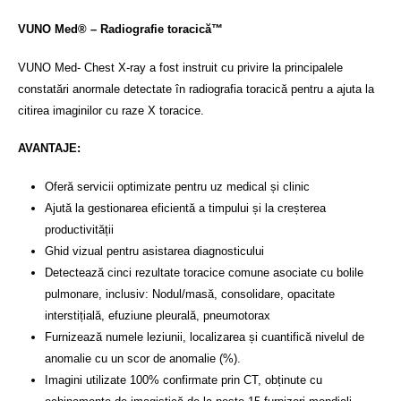
VUNO Med® – Radiografie toracică™
VUNO Med- Chest X-ray a fost instruit cu privire la principalele
constatări anormale detectate în radiografia toracică pentru a ajuta la
citirea imaginilor cu raze X toracice.
AVANTAJE:
Oferă servicii optimizate pentru uz medical și clinic
Ajută la gestionarea eficientă a timpului și la creșterea
productivității
Ghid vizual pentru asistarea diagnosticului
Detectează cinci rezultate toracice comune asociate cu bolile
pulmonare, inclusiv: Nodul/masă, consolidare, opacitate
interstițială, efuziune pleurală, pneumotorax
Furnizează numele leziunii, localizarea și cuantifică nivelul de
anomalie cu un scor de anomalie (%).
Imagini utilizate 100% confirmate prin CT, obținute cu