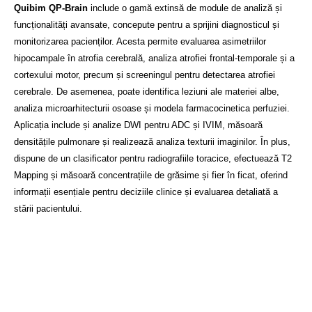
Quibim QP-Brain
include o gamă extinsă de module de analiză și
funcționalități avansate, concepute pentru a sprijini diagnosticul și
monitorizarea pacienților. Acesta permite evaluarea asimetriilor
hipocampale în atrofia cerebrală, analiza atrofiei frontal-temporale și a
cortexului motor, precum și screeningul pentru detectarea atrofiei
cerebrale. De asemenea, poate identifica leziuni ale materiei albe,
analiza microarhitecturii osoase și modela farmacocinetica perfuziei.
Aplicația include și analize DWI pentru ADC și IVIM, măsoară
densitățile pulmonare și realizează analiza texturii imaginilor. În plus,
dispune de un clasificator pentru radiografiile toracice, efectuează T2
Mapping și măsoară concentrațiile de grăsime și fier în ficat, oferind
informații esențiale pentru deciziile clinice și evaluarea detaliată a
stării pacientului.