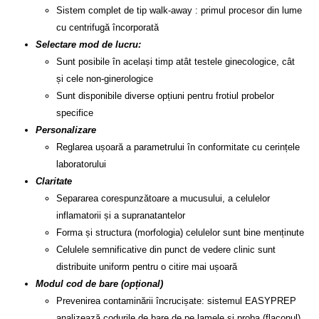
Sistem complet de tip walk-away : primul procesor din lume
cu centrifugă încorporată
Selectare mod de lucru:
Sunt posibile în același timp atât testele ginecologice, cât
și cele non-ginerologice
Sunt disponibile diverse opțiuni pentru frotiul probelor
specifice
Personalizare
Reglarea ușoară a parametrului în conformitate cu cerințele
laboratorului
Claritate
Separarea corespunzătoare a mucusului, a celulelor
inflamatorii și a supranatantelor
Forma și structura (morfologia) celulelor sunt bine menținute
Celulele semnificative din punct de vedere clinic sunt
distribuite uniform pentru o citire mai ușoară
Modul cod de bare (opțional)
Prevenirea contaminării încrucișate: sistemul EASYPREP
analizează codurile de bare de pe lamele și proba (flaconul)