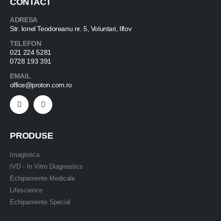
CONTACT
ADRESA
Str. Ionel Teodoreanu nr. 5, Voluntari, Ilfov
TELEFON
021 224 5281
0728 193 391
EMAIL
office@proton.com.ro
PRODUSE
Imagistica
IVD - In Vitro Diagnostics
Echipamente Medicale
Lifescience
Echipamente Special