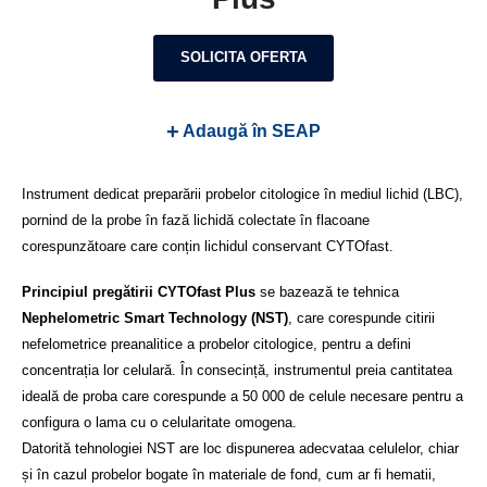
SOLICITA OFERTA
+
Adaugă în SEAP
Instrument dedicat preparării probelor citologice în mediul lichid (LBC),
pornind de la probe în fază lichidă colectate în flacoane
corespunzătoare care conțin lichidul conservant CYTOfast.
Principiul pregătirii CYTOfast Plus
se bazează te tehnica
Nephelometric Smart Technology (NST)
, care corespunde citirii
nefelometrice preanalitice a probelor citologice, pentru a defini
concentrația lor celulară. În consecință, instrumentul preia cantitatea
ideală de proba care corespunde a 50 000 de celule necesare pentru a
configura o lama cu o celularitate omogena.
Datorită tehnologiei NST are loc dispunerea adecvataa celulelor, chiar
și în cazul probelor bogate în materiale de fond, cum ar fi hematii,