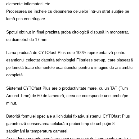
elemente inflamatorii etc.
Procesarea se încheie cu depunerea celulelor într-un strat subțire pe
lamă prin centrifugare.
Spotul obtinut in final prezintă proba citologică dispusă in monostrat,
cu diametrul de 17 mm.
Lama produsă de CYTOfast Plus este 100% reprezentativă pentru
eșantionul colectat datorită tehnologiei Filterless set-up, care plasează
pe lamelă toate elementele eșantionului pentru o imagine de ansamblu
completă.
Sistemul CYTOfast Plus are o productivitate mare, cu un TAT (Turn
Around Time) de 60 de lame/oră, ceea ce corespunde unei probe/pe
minut.
Datorită formulei speciale a lichidului fixativ, sistemul CYTOfast Plus
garantează conservarea celulară a probei timp de cel puțin 8
săptămâni la temperatura camerei.
Acest lucru permite pregătirea unei prime serii de lame pentru analiza