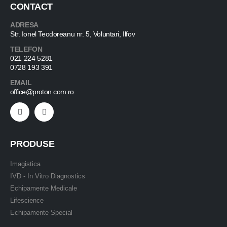
CONTACT
ADRESA
Str. Ionel Teodoreanu nr. 5, Voluntari, Ilfov
TELEFON
021 224 5281
0728 193 391
EMAIL
office@proton.com.ro
PRODUSE
Imagistica
IVD - In Vitro Diagnostics
Echipamente Medicale
Lifescience
Echipamente Special