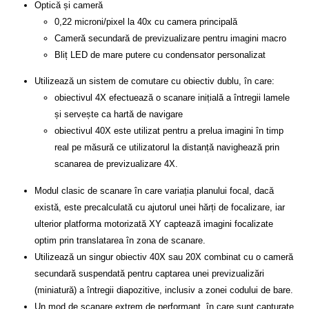
Optică și cameră
0,22 microni/pixel la 40x cu camera principală
Cameră secundară de previzualizare pentru imagini macro
Bliț LED de mare putere cu condensator personalizat
Utilizează un sistem de comutare cu obiectiv dublu, în care:
obiectivul 4X efectuează o scanare inițială a întregii lamele
și servește ca hartă de navigare
obiectivul 40X este utilizat pentru a prelua imagini în timp
real pe măsură ce utilizatorul la distanță navighează prin
scanarea de previzualizare 4X.
Modul clasic de scanare în care variația planului focal, dacă
există, este precalculată cu ajutorul unei hărți de focalizare, iar
ulterior platforma motorizată XY captează imagini focalizate
optim prin translatarea în zona de scanare.
Utilizează un singur obiectiv 40X sau 20X combinat cu o cameră
secundară suspendată pentru captarea unei previzualizări
(miniatură) a întregii diapozitive, inclusiv a zonei codului de bare.
Un mod de scanare extrem de performant, în care sunt capturate