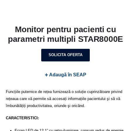
Monitor pentru pacienti cu
parametri multipli STAR8000E
SOLICITA OFERTA
+
Adaugă în SEAP
Funcțiile puternice de rețea furnizează o soluție cuprinzătoare privind
rețeaua care vă permite să accesați informațiile pacientului şi să vă
îmbunătățiți productivitatea, oriunde şi oricând.
CARACTERISTICI:
Ecran LED de 12,1” cu retro-iluminare, consum redus de energie