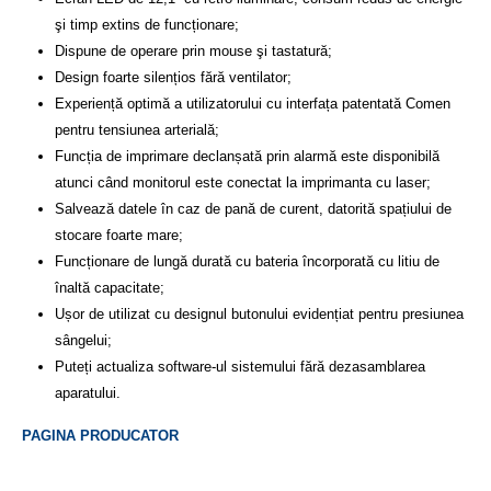
şi timp extins de funcționare;
Dispune de operare prin mouse şi tastatură;
Design foarte silențios fără ventilator;
Experiență optimă a utilizatorului cu interfața patentată Comen
pentru tensiunea arterială;
Funcția de imprimare declanșată prin alarmă este disponibilă
atunci când monitorul este conectat la imprimanta cu laser;
Salvează datele în caz de pană de curent, datorită spațiului de
stocare foarte mare;
Funcționare de lungă durată cu bateria încorporată cu litiu de
înaltă capacitate;
Ușor de utilizat cu designul butonului evidențiat pentru presiunea
sângelui;
Puteți actualiza software-ul sistemului fără dezasamblarea
aparatului.
PAGINA PRODUCATOR