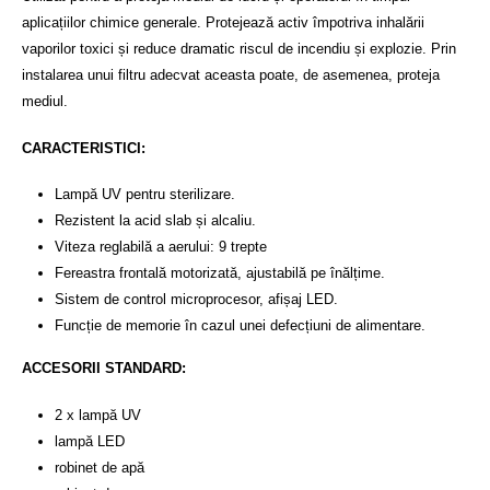
aplicațiilor chimice generale. Protejează activ împotriva inhalării
vaporilor toxici și reduce dramatic riscul de incendiu și explozie. Prin
instalarea unui filtru adecvat aceasta poate, de asemenea, proteja
mediul.
CARACTERISTICI:
Lampă UV pentru sterilizare.
Rezistent la acid slab și alcaliu.
Viteza reglabilă a aerului: 9 trepte
Fereastra frontală motorizată, ajustabilă pe înălțime.
Sistem de control microprocesor, afișaj LED.
Funcție de memorie în cazul unei defecțiuni de alimentare.
ACCESORII STANDARD:
2 x lampă UV
lampă LED
robinet de apă