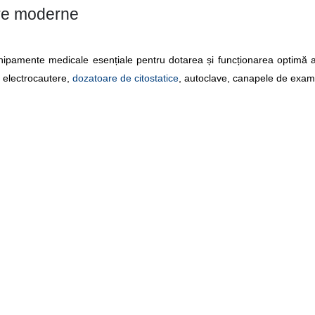
are moderne
amente medicale esențiale pentru dotarea și funcționarea optimă a spit
, electrocautere,
dozatoare de citostatice
, autoclave, canapele de exami